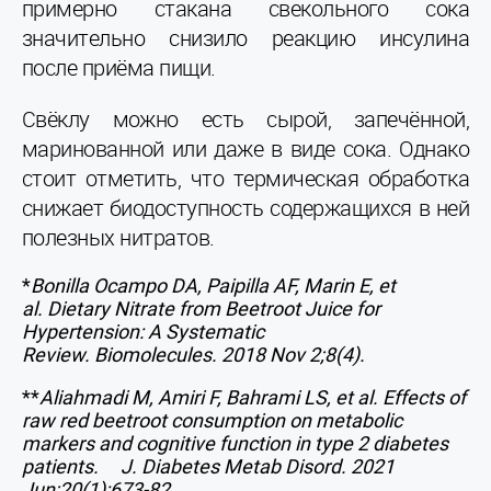
примерно стакана свекольного сока
значительно снизило реакцию инсулина
после приёма пищи.
Свёклу можно есть сырой, запечённой,
маринованной или даже в виде сока. Однако
стоит отметить, что термическая обработка
снижает биодоступность содержащихся в ней
полезных нитратов.
*
Bonilla Ocampo DA, Paipilla AF, Marin E, et
al. Dietary Nitrate from Beetroot Juice for
Hypertension: A Systematic
Review. Biomolecules. 2018 Nov 2;8(4).
**
Aliahmadi M, Amiri F, Bahrami LS, et al. Effects of
raw red beetroot consumption on metabolic
markers and cognitive function in type 2 diabetes
patients.
J. Diabetes Metab Disord. 2021
Jun;20(1):673-82.