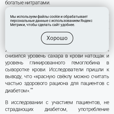
богатые нитратами.
Исследования также показывают, что
Мы используем файлы cookie и обрабатывает
употребление свеклы может быть полезно
персональные данные с использованием Яндекс
Метрики, чтобы сделать сайт удобнее.
для метаболизма глюкозы. Было
установлено, что у диабетиков II типа,
Хорошо
которые ежедневно в течение восьми недель
употребляли 100 граммов сырой свёклы,
снизился уровень сахара в крови натощак и
уровень гликированного гемоглобина в
сыворотке крови. Исследователи пришли к
выводу, что «красную свёклу можно считать
частью здорового рациона для пациентов с
**
диабетом».
В исследовании с участием пациентов, не
страдающих диабетом, употребление