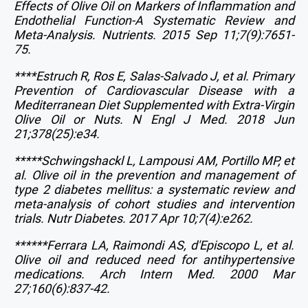
Effects of Olive Oil on Markers of Inflammation and
Endothelial Function-A Systematic Review and
Meta-Analysis. Nutrients. 2015 Sep 11;7(9):7651-
75.
****Estruch R, Ros E, Salas-Salvado J, et al. Primary
Prevention of Cardiovascular Disease with a
Mediterranean Diet Supplemented with Extra-Virgin
Olive Oil or Nuts.
N Engl J Med. 2018 Jun
21;378(25):e34.
*****Schwingshackl L, Lampousi AM, Portillo MP, et
al. Olive oil in the prevention and management of
type 2 diabetes mellitus: a systematic review and
meta-analysis of cohort studies and intervention
trials.
Nutr Diabetes. 2017 Apr 10;7(4):e262.
******Ferrara LA, Raimondi AS, d'Episcopo L, et al.
Olive oil and reduced need for antihypertensive
medications. Arch Intern Med. 2000 Mar
27;160(6):837-42.