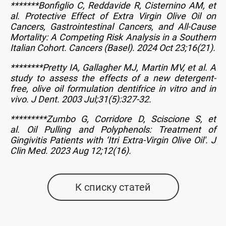
*******Bonfiglio C, Reddavide R, Cisternino AM, et
al. Protective Effect of Extra Virgin Olive Oil on
Cancers, Gastrointestinal Cancers, and All-Cause
Mortality: A Competing Risk Analysis in a Southern
Italian Cohort.
Cancers (Basel). 2024 Oct 23;16(21).
********Pretty IA, Gallagher MJ, Martin MV, et al. A
study to assess the effects of a new detergent-
free, olive oil formulation dentifrice in vitro and in
vivo.
J Dent. 2003 Jul;31(5):327-32.
*********Zumbo G, Corridore D, Sciscione S, et
al. Oil Pulling and Polyphenols: Treatment of
Gingivitis Patients with ‘Itri Extra-Virgin Olive Oil'.
J
Clin Med. 2023 Aug 12;12(16).
К списку статей