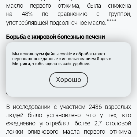
масло первого отжима, была снижена
на 48% по сравнению с группой,
******
употреблявшей подсолнечное масло.
Борьба с жировой болезнью печени
Неалкогольная жировая болезнь
Мы используем файлы cookie и обрабатывает
печени становится всё более серьёзной
персональные данные с использованием Яндекс
Метрики, чтобы сделать сайт удобнее.
проблемой для здоровья. Она
характеризуется избыточным накоплением
Хорошо
жира в печени. В последние годы число
случаев заболевания резко возросло.
В исследовании с участием 2436 взрослых
людей было установлено, что у тех, кто
ежедневно употреблял более 2,7 столовой
ложки оливкового масла первого отжима