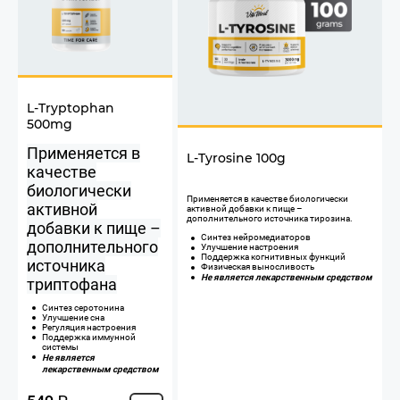
L-Tryptophan
500mg
Применяется в
L-Tyrosine 100g
качестве
биологически
​Применяется в качестве биологически
активной
активной добавки к пище –
дополнительного источника тирозина.
добавки к пище –
Синтез нейромедиаторов
дополнительного
Улучшение настроения
Поддержка когнитивных функций
источника
Физическая выносливость
Не является лекарственным средством
триптофана
Синтез серотонина
Улучшение сна
Регуляция настроения
Поддержка иммунной
системы
Не является
лекарственным средством