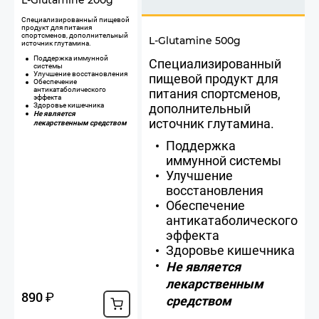
L-Glutamine 200g
​Специализированный пищевой
продукт для питания
спортсменов, дополнительный
L-Glutamine 500g
источник глутамина.
Поддержка иммунной
Специализированный
системы
Улучшение восстановления
пищевой продукт для
Обеспечение
антикатаболического
питания спортсменов,
эффекта
дополнительный
Здоровье кишечника
Не является
источник глутамина.
лекарственным средством
Поддержка
иммунной системы
Улучшение
восстановления
Обеспечение
антикатаболического
эффекта
Здоровье кишечника
Не является
лекарственным
890
₽
средством