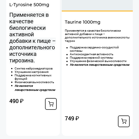
L-Tyrosine 500mg
Применяется в
качестве
Taurine 1000mg
биологически
​Применяется в качестве биологически
активной
активной добавки к пище –
дополнительного источника аминокислоты
добавки к пище –
таурин
дополнительного
Поддержка сердечно-сосудистой
системы
источника
Антиоксидантная активность
Поддержка нервной системы
тирозина.
Улучшение физической выносливости
Не является лекарственным средством
Синтез нейромедиаторов
Улучшение настроения
Поддержка когнитивных
функций
Физическая выносливость
Не является
лекарственным средством
490
₽
749
₽