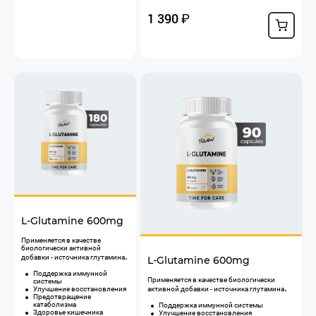
1 390
₽
L-Glutamine 600mg
Применяется ​в качестве
биологически активной
.
добавки - источника глутамина
L-Glutamine 600mg
Поддержка иммунной
Применяется ​в качестве биологически
системы
.
Улучшение восстановления
активной добавки - источника глутамина
Предотвращение
катаболизма
Поддержка иммунной системы
Здоровье кишечника
Улучшение восстановления