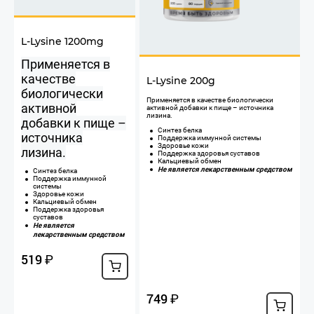
L-Lysine 1200mg
Применяется в
качестве
L-Lysine 200g
биологически
​Применяется в качестве биологически
активной
активной добавки к пище – источника
лизина.
добавки к пище –
Синтез белка
источника
Поддержка иммунной системы
Здоровье кожи
лизина.
Поддержка здоровья суставов
Кальциевый обмен
Не является лекарственным средством
Синтез белка
Поддержка иммунной
системы
Здоровье кожи
Кальциевый обмен
Поддержка здоровья
суставов
Не является
лекарственным средством
519
₽
749
₽