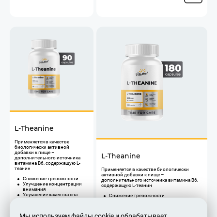
L-Theanine
​Применяется в качестве
биологически активной
добавки к пище –
L-Theanine
дополнительного источника
витамина В6, содержащую L-
теанин
​Применяется в качестве биологически
активной добавки к пище –
Снижение тревожности
дополнительного источника витамина В6,
Улучшение концентрации
содержащую L-теанин
внимания
Улучшение качества сна
Снижение тревожности
Не является
Улучшение концентрации внимания
Улучшение качества сна
лекарственным средством
Не является лекарственным средством
Мы используем файлы cookie и обрабатывает