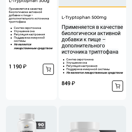
L-Tryptophan 300g
​Применяется в качестве
биологически активной
добавки к пище –
L-Tryptophan 500mg
дополнительного источника
триптофана
Применяется в качестве
Синтез серотонина
Улучшение сна
биологически активной
Регуляция настроения
Поддержка иммунной
добавки к пище –
системы
дополнительного
Не является
лекарственным средством
источника триптофана
Синтез серотонина
Улучшение сна
1 190
₽
Регуляция настроения
Поддержка иммунной системы
Не является лекарственным средством
849
₽