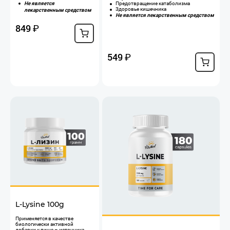
Не является
Предотвращение катаболизма
Здоровье кишечника
лекарственным средством
Не является лекарственным средством
849
₽
549
₽
L-Lysine 100g
​Применяется в качестве
биологически активной
добавки к пище – источника