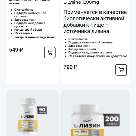
L-Lysine 1200mg
лизина.
Синтез белка
Применяется в качестве
Поддержка иммунной
системы
биологически активной
Здоровье кожи
Поддержка здоровья
добавки к пище –
суставов
источника лизина.
Кальциевый обмен
Не является
лекарственным средством
Синтез белка
Поддержка иммунной системы
Здоровье кожи
549
₽
Кальциевый обмен
Поддержка здоровья суставов
Не является лекарственным средством
790
₽