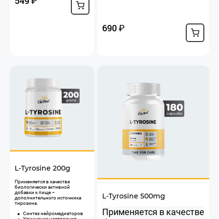
549
₽
690
₽
L-Tyrosine 200g
​Применяется в качестве
биологически активной
добавки к пище –
L-Tyrosine 500mg
дополнительного источника
тирозина.
Применяется в качестве
Синтез нейромедиаторов
Улучшение настроения