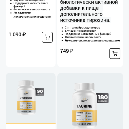
биологически активной
Поддержка когнитивных
функций
добавки к пище –
Физическая выносливость
дополнительного
Не является
лекарственным средством
источника тирозина.
Синтез нейромедиаторов
Улучшение настроения
1 090
₽
Поддержка когнитивных функций
Физическая выносливость
Не является лекарственным средством
749
₽