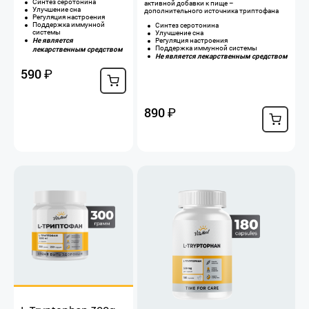
Синтез серотонина
активной добавки к пище –
Улучшение сна
дополнительного источника триптофана
Регуляция настроения
Поддержка иммунной
Синтез серотонина
системы
Улучшение сна
Не является
Регуляция настроения
Поддержка иммунной системы
лекарственным средством
Не является лекарственным средством
590
₽
890
₽