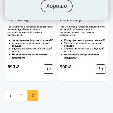
Хорошо
P-5-P 50mg
P-5-P 50mg
​Применяется в качестве биологически
​Применяется в качестве биологически
активной добавки к пище –
активной добавки к пище –
дополнительного источника
дополнительного источника
витамина В6
витамина В6
Коферментная форма витамина В6
Коферментная форма витамина В6
Укрепление здоровья сердца и
Укрепление здоровья сердца и
сосудов
сосудов
Улучшение когнитивных функций
Улучшение когнитивных функций
мозга
мозга
Не является лекарственным
Не является лекарственным
средством
средством
590
990
₽
₽
«
1
2