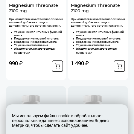
Magnesium Threonate
Magnesium Threonate
2100 mg
2100 mg
Применяется в качестве биологически
Применяется в качестве биологически
активной добавки к пище –
активной добавки к пище –
дополнительного источника магния.
дополнительного источника магния.
Улучшение когнитивных функций
Улучшение когнитивных функций
мозга
мозга
Поддержание нервной системы
Поддержание нервной системы
Поддержание здоровья мозга
Поддержание здоровья мозга
Улучшение качества сна
Улучшение качества сна
Не является лекарственным
Не является лекарственным
средством
средством
990
1 490
₽
₽
Мы используем файлы cookie и обрабатывает
персональные данные с использованием Яндекс
Метрики, чтобы сделать сайт удобнее.