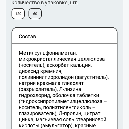
количество в упаковке, шт.
120
60
Состав
Метилсульфонилметан,
микрокристаллическая целлюлоза
(носитель), аскорбат кальция,
диоксид кремния,
поливинилпирролидон (загуститель),
натрия крахмала гликолят
(разрыхлитель), Л-лизина
гидрохлорид, оболочка таблетки
(гидроксипропилметилцеллюлоза –
носитель, полиэтиленгликоль –
глазирователь), Л-пролин, цитрат
цинка, магниевая соль стеариновой
кислоты (эмульгатор), красные