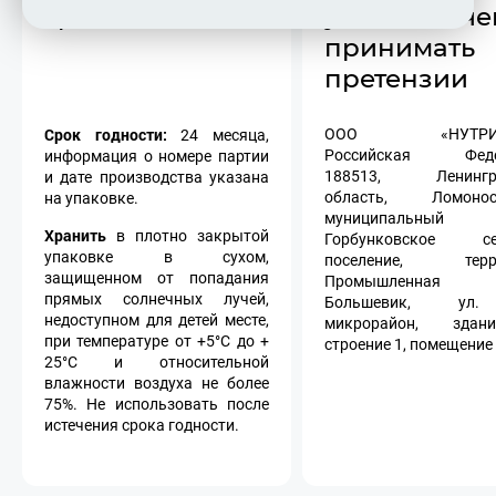
хранения
уполномоче
принимать
претензии
Срок годности:
ООО «НУТРИЛЕ
24 месяца,
Российская Федер
информация о номере партии
188513, Ленингра
и дате производства указана
область, Ломонос
на упаковке.
муниципальный р
Хранить
в плотно закрытой
Горбунковское се
упаковке в сухом,
поселение, терри
защищенном от попадания
Промышленная
прямых солнечных лучей,
Большевик, ул
недоступном для детей месте,
микрорайон, здан
при температуре от +5°С до +
строение 1, помещение 
25°С и относительной
влажности воздуха не более
75%. Не использовать после
истечения срока годности.