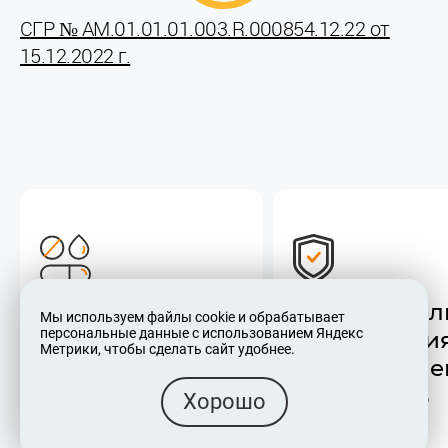
СГР № АM.01.01.01.003.R.000854.12.22 от
15.12.2022 г.
Срок годности и
Изготовител
Мы используем файлы cookie и обрабатывает
персональные данные с использованием Яндекс
условия
организация
Метрики, чтобы сделать сайт удобнее.
хранения
уполномоче
принимать
Хорошо
претензии