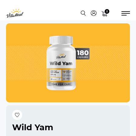
0
Wild Yam