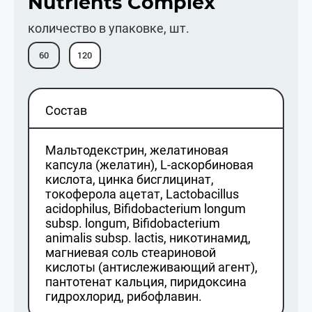
Nutrients Сomplex
количество в упаковке, шт.
60
120
Состав
Мальтодекстрин, желатиновая
капсула (желатин), L-аскорбиновая
кислота, цинка бисглицинат,
токоферола ацетат, Lactobacillus
acidophilus, Bifidobacterium longum
subsp. longum, Bifidobacterium
animalis subsp. lactis, никотинамид,
магниевая соль стеариновой
кислоты (антислеживающий агент),
пантотенат кальция, пиридоксина
гидрохлорид, рибофлавин.