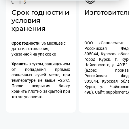
Срок годности и
Изготовител
условия
хранения
Срок годности:
ООО «Сапплемент г
36 месяцев с
Российская Федер
даты изготовления,
305044, Курская област
указанной на упаковке
город Курск, г. Кур
Хранить
в сухом, защищенном
Чайковского, д. 49"В",
от попадания прямых
(адрес производ
солнечных лучей месте, при
Российская Федер
температуре не выше +25°С.
305044, Курская обла
После вскрытия банку
Курск, ул. Чайковск
хранить плотно закрытой при
49В). Сайт:
supplement.
тех же условиях.