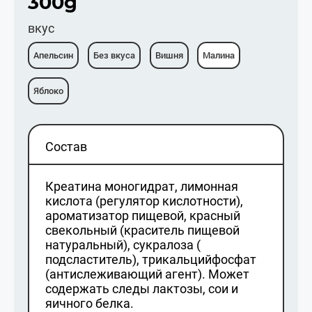
300g
вкус
Апельсин
Без вкуса
Вишня
Малина
Яблоко
Состав
Креатина моногидрат, лимонная
кислота (регулятор кислотности),
ароматизатор пищевой, красный
свекольный (краситель пищевой
натуральный), сукралоза (
подсластитель), трикальцийфосфат
(антислеживающий агент). Может
содержать следы лактозы, сои и
яичного белка.