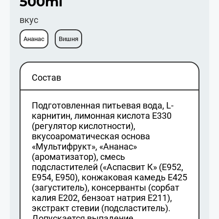
500ml
вкус
Ананас
Вишня
Состав
Подготовленная питьевая вода, L-
карнитин, лимонная кислота E330
(регулятор кислотности),
вкусоароматическая основа
«Мультифрукт», «Ананас»
(ароматизатор), смесь
подсластителей («Аспасвит К» (Е952,
Е954, Е950), конжаковая камедь Е425
(загуститель), консерванты (сорбат
калия Е202, бензоат натрия Е211),
экстракт стевии (подсластитель).
Допускается выпадение