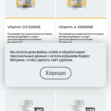
Vitamin D3 600ME
Vitamin А 10000ME
​Применяется в качестве биологически
​Применяется в качестве биологически
активной добавки к пище –
активной добавки к пище –
дополнительного источника
дополнительного источника
витамина D3.
витамина А
Здоровье костей
Улучшение здоровья глаз
Укрепление иммунной системы
Поддержание иммунной системы
Мы используем файлы cookie и обрабатывает
Улучшение настроения и
Улучшение состояния кожи
персональные данные с использованием Яндекс
психического здоровья
Не является лекарственным
Усиление мышечной функции
средством
Метрики, чтобы сделать сайт удобнее.
Не является лекарственным
средством
Хорошо
490
690
₽
₽