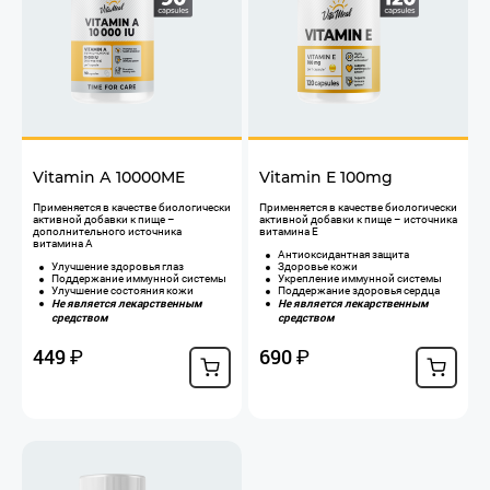
Vitamin А 10000ME
Vitamin Е 100mg
​Применяется в качестве биологически
Применяется в качестве биологически
активной добавки к пище –
активной добавки к пище – источника
дополнительного источника
витамина Е
витамина А
Антиоксидантная защита
Улучшение здоровья глаз
Здоровье кожи
Поддержание иммунной системы
Укрепление иммунной системы
Улучшение состояния кожи
Поддержание здоровья сердца
Не является лекарственным
Не является лекарственным
средством
средством
449
690
₽
₽