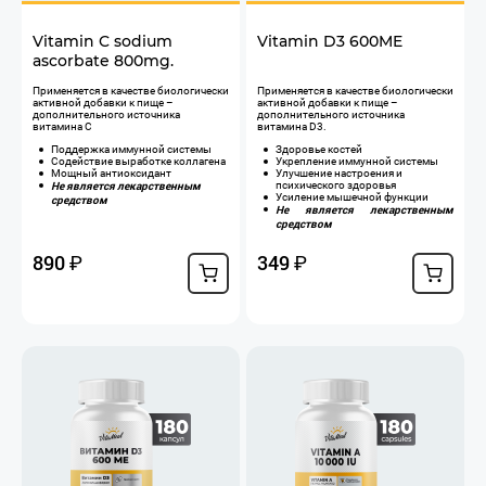
Vitamin C sodium
Vitamin D3 600ME
ascorbate 800mg.
Применяется в качестве биологически
​Применяется в качестве биологически
активной добавки к пище –
активной добавки к пище –
дополнительного источника
дополнительного источника
витамина С
витамина D3.
Поддержка иммунной системы
Здоровье костей
Содействие выработке коллагена
Укрепление иммунной системы
Мощный антиоксидант
Улучшение настроения и
Не является лекарственным
психического здоровья
Усиление мышечной функции
средством
Не является лекарственным
средством
890
349
₽
₽