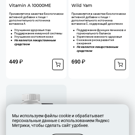
Vitamin А 10000ME
Wild Yam
​Применяется в качестве биологически
Применяется в качестве биологически
активной добавки к пище –
активной добавки к пище –
дополнительного источника
дополнительного источника
витамина А
витамина С, содержащей диосгенин
Улучшение здоровья глаз
Поддержание функции яичников и
Поддержание иммунной системы
гормонального баланса
Улучшение состояния кожи
Укрепление женского здоровья
Не является лекарственным
Снижение риска развития
ожирения
средством
Не является лекарственным
средством
449
690
₽
₽
Мы используем файлы cookie и обрабатывает
персональные данные с использованием Яндекс
Метрики, чтобы сделать сайт удобнее.