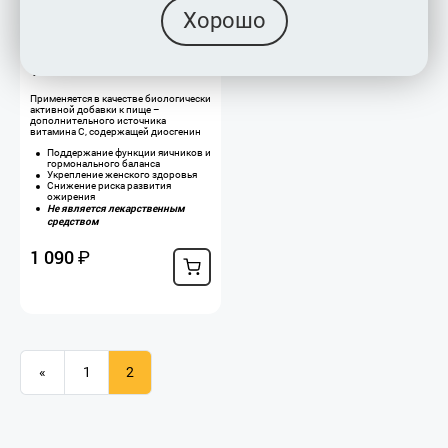
Хорошо
Wild Yam
Применяется в качестве биологически
активной добавки к пище –
дополнительного источника
витамина С, содержащей диосгенин
Поддержание функции яичников и
гормонального баланса
Укрепление женского здоровья
Снижение риска развития
ожирения
Не является лекарственным
средством
1 090
₽
«
1
2