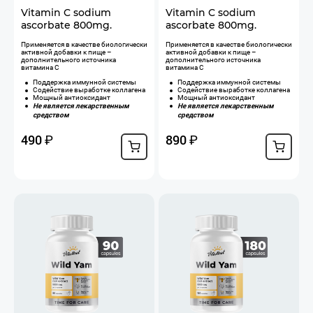
Vitamin C sodium
Vitamin C sodium
ascorbate 800mg.
ascorbate 800mg.
Применяется в качестве биологически
Применяется в качестве биологически
активной добавки к пище –
активной добавки к пище –
дополнительного источника
дополнительного источника
витамина С
витамина С
Поддержка иммунной системы
Поддержка иммунной системы
Содействие выработке коллагена
Содействие выработке коллагена
Мощный антиоксидант
Мощный антиоксидант
Не является лекарственным
Не является лекарственным
средством
средством
490
890
₽
₽