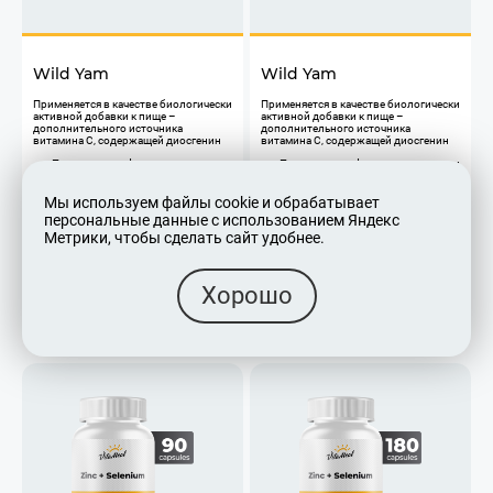
Wild Yam
Wild Yam
Применяется в качестве биологически
Применяется в качестве биологически
активной добавки к пище –
активной добавки к пище –
дополнительного источника
дополнительного источника
витамина С, содержащей диосгенин
витамина С, содержащей диосгенин
Поддержание функции яичников и
Поддержание функции яичников и
гормонального баланса
гормонального баланса
Укрепление женского здоровья
Укрепление женского здоровья
Снижение риска развития
Снижение риска развития
Мы используем файлы cookie и обрабатывает
ожирения
ожирения
персональные данные с использованием Яндекс
Не является лекарственным
Не является лекарственным
Метрики, чтобы сделать сайт удобнее.
средством
средством
690
1 090
₽
₽
Хорошо