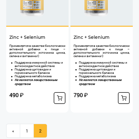
Zinc + Selenium
Zinc + Selenium
Применяется в качестве биологически
Применяется в качестве биологически
активной добавки к пище –
активной добавки к пище –
дополнительного источника цинка,
дополнительного источника цинка,
селена и витамина С
селена и витамина С
Поддержка иммунной системы и
Поддержка иммунной системы и
антиоксидантное действие
антиоксидантное действие
Поддержка щитовидки и
Поддержка щитовидки и
гормонального баланса
гормонального баланса
Поддержка метаболизма
Поддержка метаболизма
Не является лекарственным
Не является лекарственным
средством
средством
490
790
₽
₽
«
1
2